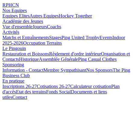
RPHCN
Nos Equipes
Equipes Elites
Autres Equipes
Hockey Together
Académie des Jeunes
Vue d'ensemble
Joueurs
Coachs
Activités
Matchs et Entraînements
Stages
Ping United Trophy
Events
Indoor
2025-2026
Occupation Terrains
Le Pingouin
Restauration et Boissons
Règlement d'ordre intérieur
Organisation et
Contacts
Historique
Assemblée Générale
Ping Casual Clothes
Sponsoring
Information - Contact
Membre Sympathisant
Nos Sponsors
The Ping
Business Club
En pratique
Inscriptions 26-27
Cotisations 26-27
Calculateur cotisation
Plan
d'accès
Etat des terrains
Fonds Social
Documents et liens
utiles
Contact