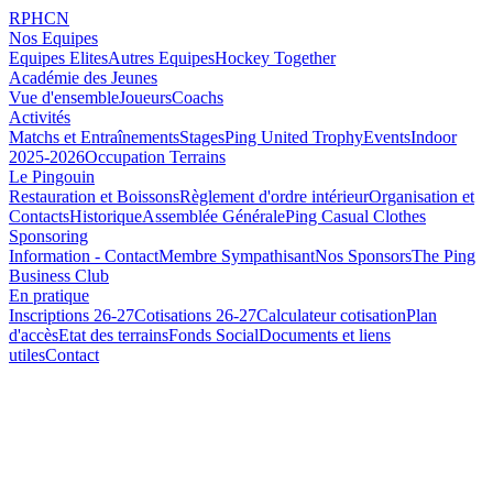
RPHCN
Nos Equipes
Equipes Elites
Autres Equipes
Hockey Together
Académie des Jeunes
Vue d'ensemble
Joueurs
Coachs
Activités
Matchs et Entraînements
Stages
Ping United Trophy
Events
Indoor
2025-2026
Occupation Terrains
Le Pingouin
Restauration et Boissons
Règlement d'ordre intérieur
Organisation et
Contacts
Historique
Assemblée Générale
Ping Casual Clothes
Sponsoring
Information - Contact
Membre Sympathisant
Nos Sponsors
The Ping
Business Club
En pratique
Inscriptions 26-27
Cotisations 26-27
Calculateur cotisation
Plan
d'accès
Etat des terrains
Fonds Social
Documents et liens
utiles
Contact