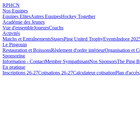
RPHCN
Nos Equipes
Equipes Elites
Autres Equipes
Hockey Together
Académie des Jeunes
Vue d'ensemble
Joueurs
Coachs
Activités
Matchs et Entraînements
Stages
Ping United Trophy
Events
Indoor 202
Le Pingouin
Restauration et Boissons
Règlement d'ordre intérieur
Organisation et C
Sponsoring
Information - Contact
Membre Sympathisant
Nos Sponsors
The Ping B
En pratique
Inscriptions 26-27
Cotisations 26-27
Calculateur cotisation
Plan d'accès