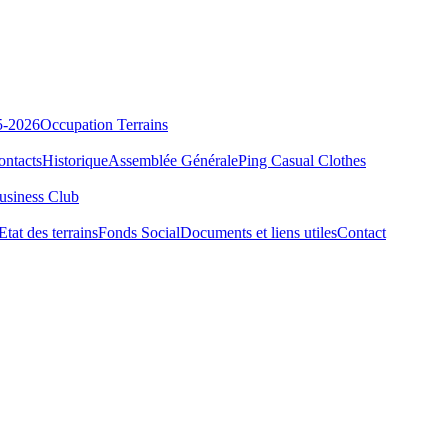
5-2026
Occupation Terrains
ontacts
Historique
Assemblée Générale
Ping Casual Clothes
usiness Club
Etat des terrains
Fonds Social
Documents et liens utiles
Contact