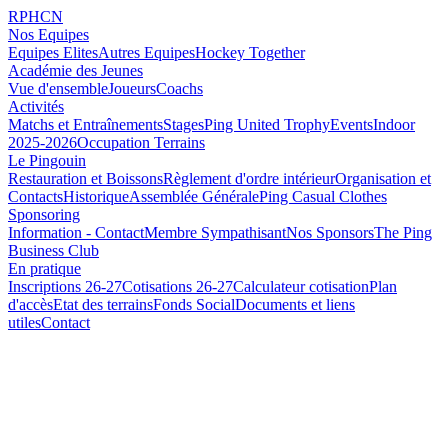
RPHCN
Nos Equipes
Equipes Elites
Autres Equipes
Hockey Together
Académie des Jeunes
Vue d'ensemble
Joueurs
Coachs
Activités
Matchs et Entraînements
Stages
Ping United Trophy
Events
Indoor
2025-2026
Occupation Terrains
Le Pingouin
Restauration et Boissons
Règlement d'ordre intérieur
Organisation et
Contacts
Historique
Assemblée Générale
Ping Casual Clothes
Sponsoring
Information - Contact
Membre Sympathisant
Nos Sponsors
The Ping
Business Club
En pratique
Inscriptions 26-27
Cotisations 26-27
Calculateur cotisation
Plan
d'accès
Etat des terrains
Fonds Social
Documents et liens
utiles
Contact