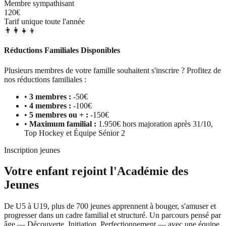
Membre sympathisant
120€
Tarif unique toute l'année
👨‍👩‍👧‍👦
Réductions Familiales Disponibles
Plusieurs membres de votre famille souhaitent s'inscrire ? Profitez de
nos réductions familiales :
•
3 membres :
-50€
•
4 membres :
-100€
•
5 membres ou + :
-150€
•
Maximum familial :
1.950€ hors majoration après 31/10,
Top Hockey et Équipe Sénior 2
Inscription jeunes
Votre enfant rejoint l'Académie des
Jeunes
De U5 à U19, plus de 700 jeunes apprennent à bouger, s'amuser et
progresser dans un cadre familial et structuré. Un parcours pensé par
âge — Découverte, Initiation, Perfectionnement — avec une équipe