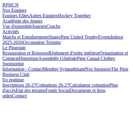
RPHCN
Nos Equipes
Equipes Elites
Autres Equipes
Hockey Together
Académie des Jeunes
Vue d'ensemble
Joueurs
Coachs
Activités
Matchs et Entraînements
Stages
Ping United Trophy
Events
Indoor
2025-2026
Occupation Terrains
Le Pingouin
Restauration et Boissons
Règlement d'ordre intérieur
Organisation et
Contacts
Historique
Assemblée Générale
Ping Casual Clothes
Sponsoring
Information - Contact
Membre Sympathisant
Nos Sponsors
The Ping
Business Club
En pratique
Inscriptions 26-27
Cotisations 26-27
Calculateur cotisation
Plan
d'accès
Etat des terrains
Fonds Social
Documents et liens
utiles
Contact