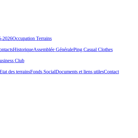
5-2026
Occupation Terrains
ontacts
Historique
Assemblée Générale
Ping Casual Clothes
usiness Club
Etat des terrains
Fonds Social
Documents et liens utiles
Contact