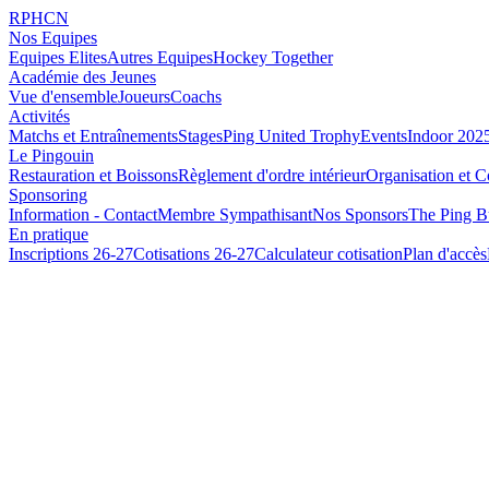
RPHCN
Nos Equipes
Equipes Elites
Autres Equipes
Hockey Together
Académie des Jeunes
Vue d'ensemble
Joueurs
Coachs
Activités
Matchs et Entraînements
Stages
Ping United Trophy
Events
Indoor 202
Le Pingouin
Restauration et Boissons
Règlement d'ordre intérieur
Organisation et C
Sponsoring
Information - Contact
Membre Sympathisant
Nos Sponsors
The Ping B
En pratique
Inscriptions 26-27
Cotisations 26-27
Calculateur cotisation
Plan d'accès