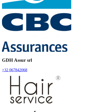
GDH Assur srl
+32 067842068