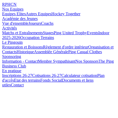
RPHCN
Nos Equipes
Equipes Elites
Autres Equipes
Hockey Together
Académie des Jeunes
Vue d'ensemble
Joueurs
Coachs
Activités
Matchs et Entraînements
Stages
Ping United Trophy
Events
Indoor
2025-2026
Occupation Terrains
Le Pingouin
Restauration et Boissons
Règlement d'ordre intérieur
Organisation et
Contacts
Historique
Assemblée Générale
Ping Casual Clothes
Sponsoring
Information - Contact
Membre Sympathisant
Nos Sponsors
The Ping
Business Club
En pratique
Inscriptions 26-27
Cotisations 26-27
Calculateur cotisation
Plan
d'accès
Etat des terrains
Fonds Social
Documents et liens
utiles
Contact