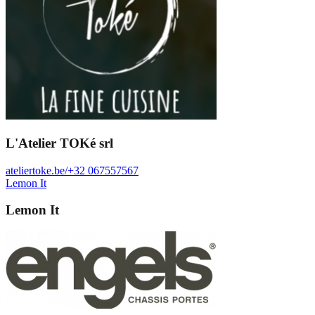
L'Atelier TOKé srl
ateliertoke.be/
+32 067557567
Lemon It
Lemon It