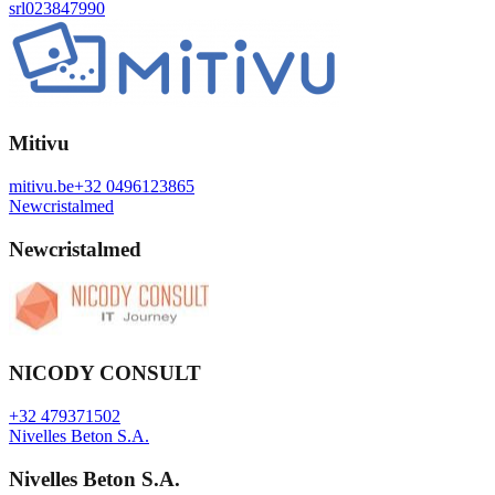
srl
023847990
Mitivu
mitivu.be
+32 0496123865
Newcristalmed
Newcristalmed
NICODY CONSULT
+32 479371502
Nivelles Beton S.A.
Nivelles Beton S.A.