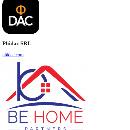
Phidac SRL
phidac.com