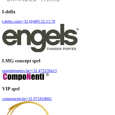
I-defix
i-defix.com/
+32 (0)495.52.13.70
LMG concept sprl
engelsfenetres.be/
+32 475239413
VIP sprl
componenti.be
+32 071818001