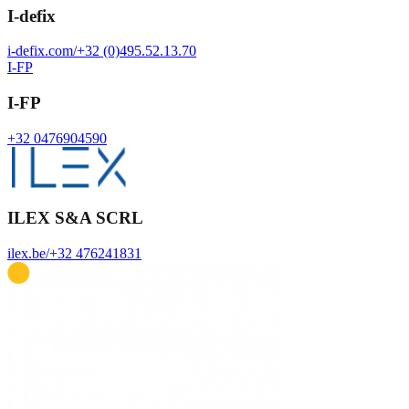
I-defix
i-defix.com/
+32 (0)495.52.13.70
I-FP
I-FP
+32 0476904590
ILEX S&A SCRL
ilex.be/
+32 476241831