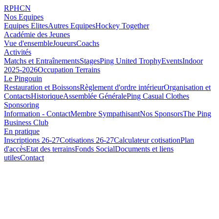
RPHCN
Nos Equipes
Equipes Elites
Autres Equipes
Hockey Together
Académie des Jeunes
Vue d'ensemble
Joueurs
Coachs
Activités
Matchs et Entraînements
Stages
Ping United Trophy
Events
Indoor
2025-2026
Occupation Terrains
Le Pingouin
Restauration et Boissons
Règlement d'ordre intérieur
Organisation et
Contacts
Historique
Assemblée Générale
Ping Casual Clothes
Sponsoring
Information - Contact
Membre Sympathisant
Nos Sponsors
The Ping
Business Club
En pratique
Inscriptions 26-27
Cotisations 26-27
Calculateur cotisation
Plan
d'accès
Etat des terrains
Fonds Social
Documents et liens
utiles
Contact