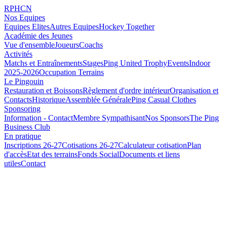
RPHCN
Nos Equipes
Equipes Elites
Autres Equipes
Hockey Together
Académie des Jeunes
Vue d'ensemble
Joueurs
Coachs
Activités
Matchs et Entraînements
Stages
Ping United Trophy
Events
Indoor
2025-2026
Occupation Terrains
Le Pingouin
Restauration et Boissons
Règlement d'ordre intérieur
Organisation et
Contacts
Historique
Assemblée Générale
Ping Casual Clothes
Sponsoring
Information - Contact
Membre Sympathisant
Nos Sponsors
The Ping
Business Club
En pratique
Inscriptions 26-27
Cotisations 26-27
Calculateur cotisation
Plan
d'accès
Etat des terrains
Fonds Social
Documents et liens
utiles
Contact