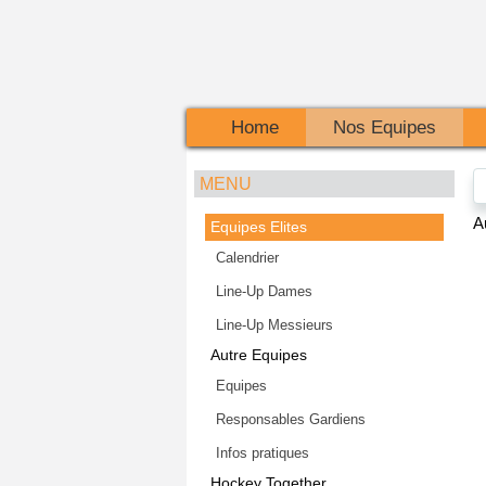
Home
Nos Equipes
MENU
A
Equipes Elites
Calendrier
Line-Up Dames
Line-Up Messieurs
Autre Equipes
Equipes
Responsables Gardiens
Infos pratiques
Hockey Together