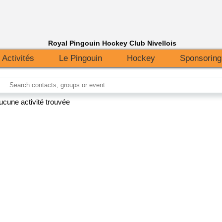
Royal Pingouin Hockey Club Nivellois
Activités
Le Pingouin
Hockey
Sponsoring
ucune activité trouvée